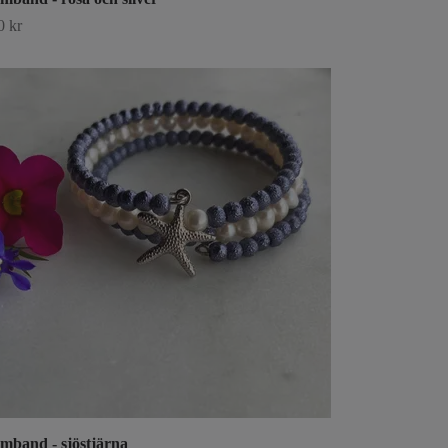
0 kr
mband - sjöstjärna