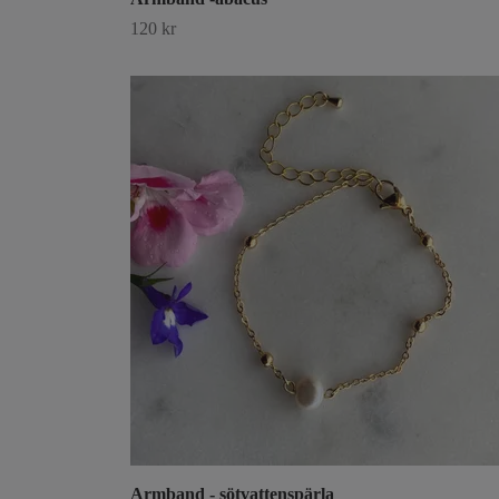
120 kr
Armband - sötvattenspärla