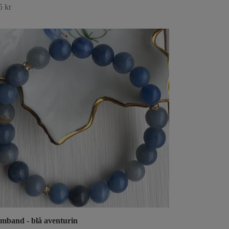
5 kr
mband - blå aventurin