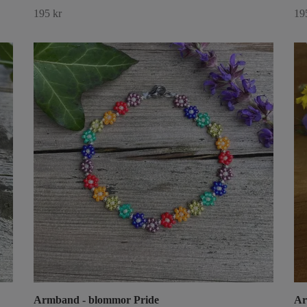
195 kr
19
Armband - blommor Pride
Ar