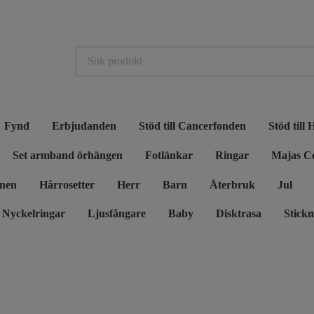
Fynd
Erbjudanden
Stöd till Cancerfonden
Stöd till
Set armband örhängen
Fotlänkar
Ringar
Majas C
nen
Hårrosetter
Herr
Barn
Återbruk
Jul
Nyckelringar
Ljusfångare
Baby
Disktrasa
Stick