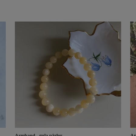
Armband - gula pärlor
Ar