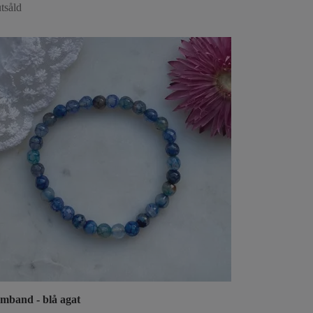
tsåld
mband - blå agat