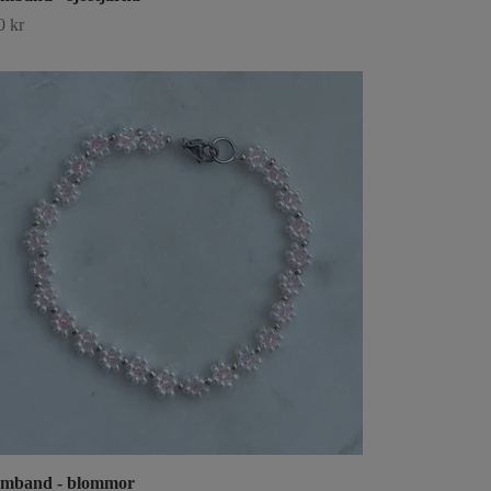
0 kr
mband - blommor