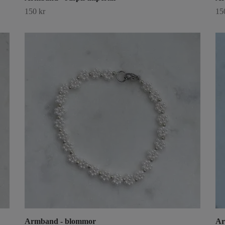
150 kr
15
Armband - blommor
Ar