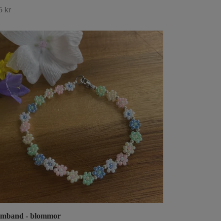
5 kr
mband - blommor