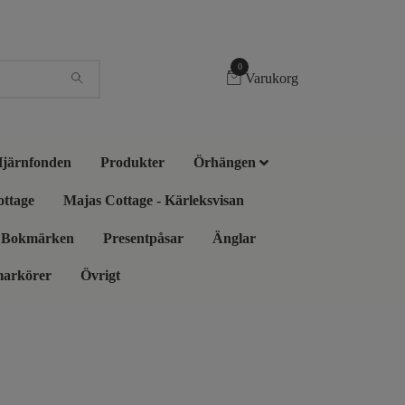
0
Varukorg
 Hjärnfonden
Produkter
Örhängen
ottage
Majas Cottage - Kärleksvisan
Bokmärken
Presentpåsar
Änglar
markörer
Övrigt