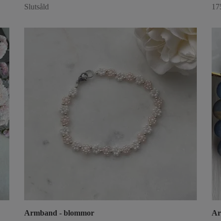
Slutsåld
17
Armband - blommor
Ar