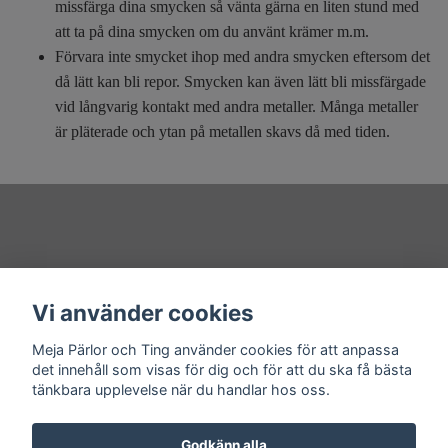
missfärga dina smycken så vänta gärna en liten stund med
att ta på dina smycken om du använt krämer m.m.
Förvara inte smycket ihop med andra smycken eftersom det
då lätt kan bli repor. Smycken kan även lätt bli missfärgade
vid långvarig kontakt med andra metaller. Många metaller
är pläterade och ytan på metallen skavs då med tiden.
Övrigt
Vi använder cookies
Sociala medier
Meja Pärlor och Ting använder cookies för att anpassa
det innehåll som visas för dig och för att du ska få bästa
tänkbara upplevelse när du handlar hos oss.
Godkänn alla