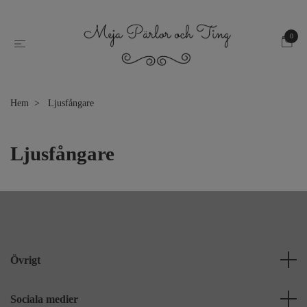
0
Hem
Ljusfångare
Ljusfångare
Övrigt
Sociala medier