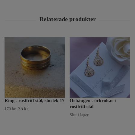
Ring - rostfritt stål, storlek 17
Örhängen - örkrokar i
rostfritt stål
35 kr
179 kr
Slut i lager