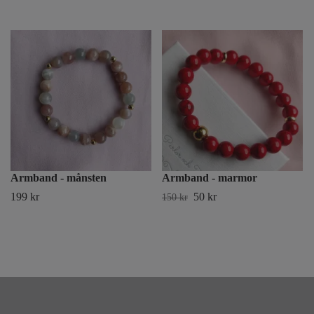
Armband - månsten
Armband - marmor
199 kr
50 kr
150 kr