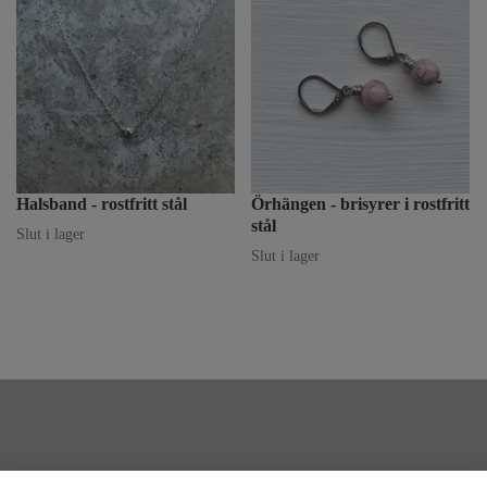
Halsband - rostfritt stål
Örhängen - brisyrer i rostfritt
stål
Slut i lager
Slut i lager