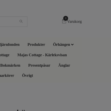
0
Varukorg
 Hjärnfonden
Produkter
Örhängen
ottage
Majas Cottage - Kärleksvisan
Bokmärken
Presentpåsar
Änglar
markörer
Övrigt