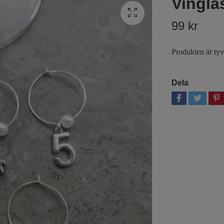
Vingla
99 kr
Produkten är tyvär
Dela