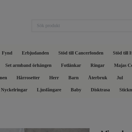
Fynd
Erbjudanden
Stöd till Cancerfonden
Stöd till
Set armband örhängen
Fotlänkar
Ringar
Majas C
nen
Hårrosetter
Herr
Barn
Återbruk
Jul
Nyckelringar
Ljusfångare
Baby
Disktrasa
Stick