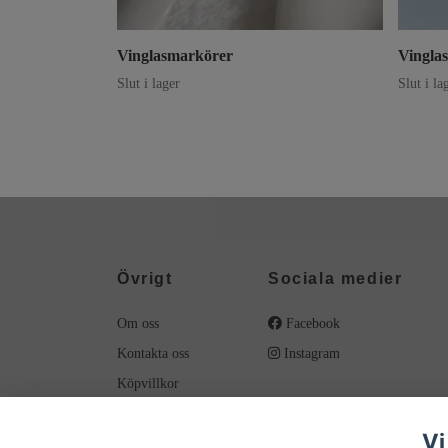
Vinglasmarkörer
Vingla
Slut i lager
Slut i la
Övrigt
Sociala medier
Om oss
Facebook
Kontakta oss
Instagram
Köpvillkor
Material
Vi
Smyckesvård