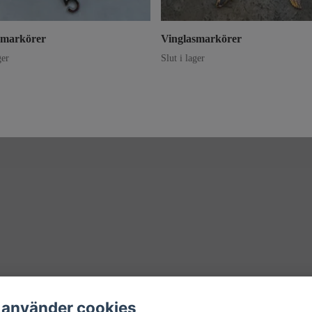
smarkörer
Vinglasmarkörer
ger
Slut i lager
 använder cookies