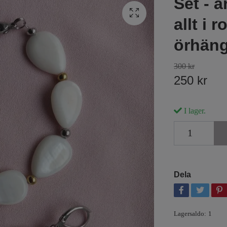
Set - 
allt i r
örhänge
300 kr
250 kr
I lager.
Dela
Lagersaldo:
1