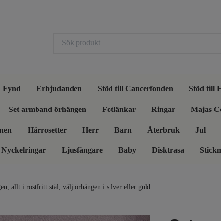
Fynd
Erbjudanden
Stöd till Cancerfonden
Stöd till
Set armband örhängen
Fotlänkar
Ringar
Majas C
nen
Hårrosetter
Herr
Barn
Återbruk
Jul
Nyckelringar
Ljusfångare
Baby
Disktrasa
Stick
 allt i rostfritt stål, välj örhängen i silver eller guld