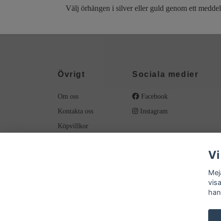
Välj örhängen i silver eller guld genom ett medde
Övrigt
Sociala medier
Om oss
Facebook
Kontakta oss
Instagram
Köpvillkor
Material
Vi
Smyckesvård
Tips på onlinebutiker
Mej
vis
han
© 2026 Meja Pärlor och Ting
Powered by Quickbutik