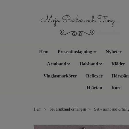
Hem
Presentinslagning
Nyheter
Armband
Halsband
Kläder
Vinglasmarkörer
Reflexer
Hårspän
Hjärtan
Kort
Hem
Set armband örhängen
Set - armband örhängen,