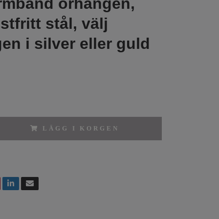
armband örhängen,
ostfritt stål, välj
n i silver eller guld
LÄGG I KORGEN