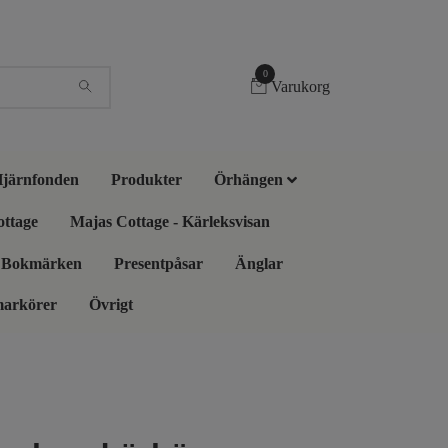
0
Varukorg
 Hjärnfonden
Produkter
Örhängen
ottage
Majas Cottage - Kärleksvisan
Bokmärken
Presentpåsar
Änglar
markörer
Övrigt