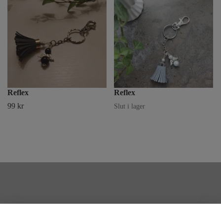
Reflex
Reflex
99 kr
Slut i lager
Övrigt