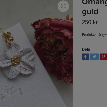
Örhän
guld
250 kr
Produkten är tyvär
Dela