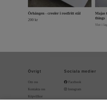
Örhängen - creoler i rostfritt stål
Majas t
things
200 kr
Slut i la
Övrigt
Sociala medier
Om oss
Facebook
Kontakta oss
Instagram
Köpvillkor
Material