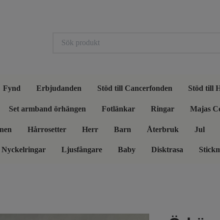
Fynd
Erbjudanden
Stöd till Cancerfonden
Stöd till
Set armband örhängen
Fotlänkar
Ringar
Majas C
nen
Hårrosetter
Herr
Barn
Återbruk
Jul
Nyckelringar
Ljusfångare
Baby
Disktrasa
Stick