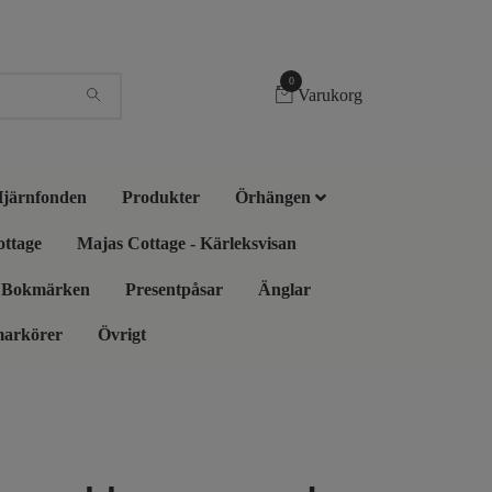
0
Varukorg
 Hjärnfonden
Produkter
Örhängen
ottage
Majas Cottage - Kärleksvisan
Bokmärken
Presentpåsar
Änglar
markörer
Övrigt