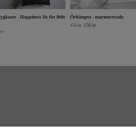
ygkasse - Happiness Its the little
Örhängen - marmorerade
150 kr
175 kr
ger