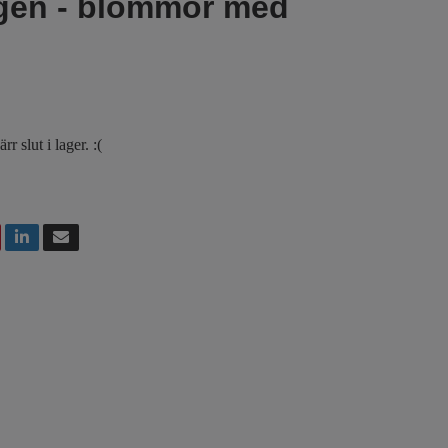
gen - blommor med
r slut i lager. :(