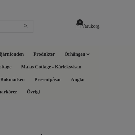
0
Varukorg
 Hjärnfonden
Produkter
Örhängen
ottage
Majas Cottage - Kärleksvisan
Bokmärken
Presentpåsar
Änglar
markörer
Övrigt