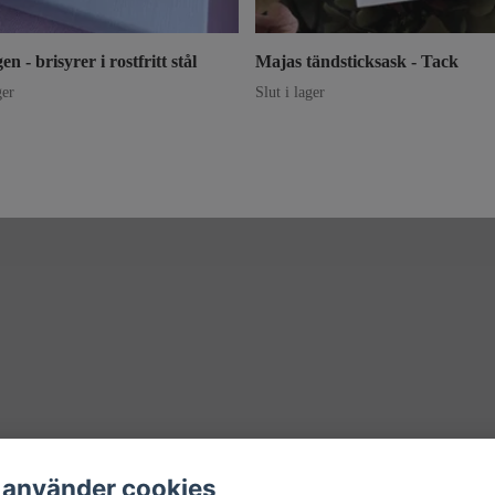
n - brisyrer i rostfritt stål
Majas tändsticksask - Tack
ger
Slut i lager
 använder cookies