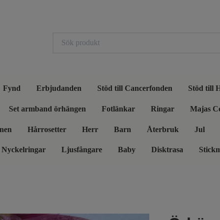
Fynd
Erbjudanden
Stöd till Cancerfonden
Stöd till
Set armband örhängen
Fotlänkar
Ringar
Majas C
nen
Hårrosetter
Herr
Barn
Återbruk
Jul
Nyckelringar
Ljusfångare
Baby
Disktrasa
Stick