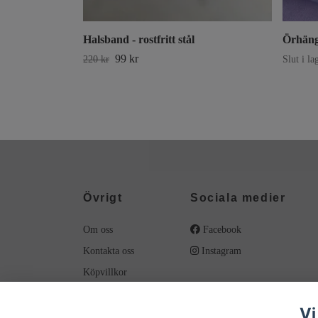
Halsband - rostfritt stål
Örhänge
99 kr
220 kr
Slut i la
Övrigt
Sociala medier
Om oss
Facebook
Kontakta oss
Instagram
Köpvillkor
Material
Vi
Smyckesvård