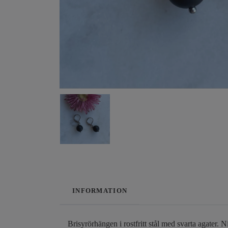
INFORMATION
Brisyrörhängen i rostfritt stål med svarta agater. 