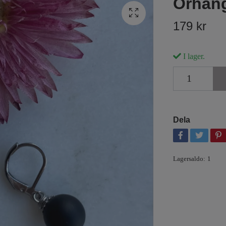
Örhäng
179 kr
I lager.
Dela
Lagersaldo:
1