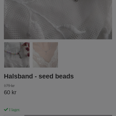
Halsband - seed beads
179 kr
60 kr
I lager.