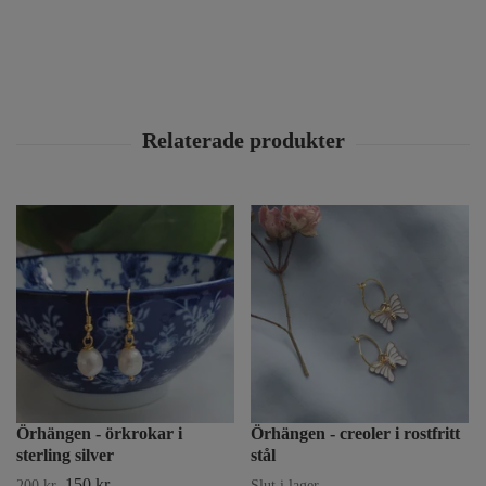
Örhängen - örkrokar i
Örhängen - creoler i rostfritt
sterling silver
stål
150 kr
200 kr
Slut i lager