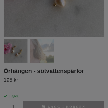
Örhängen - sötvattenspärlor
195 kr
I lager.
LÄGG I KORGEN