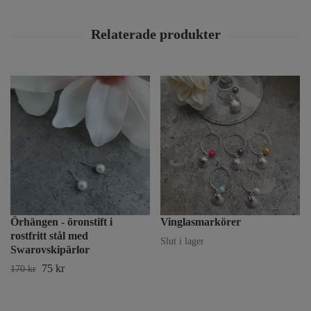
Örhängen - öronstift i
Vinglasmarkörer
rostfritt stål med
Slut i lager
Swarovskipärlor
75 kr
170 kr