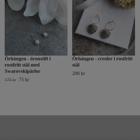
Örhängen - öronstift i
Örhängen - creoler i rostfritt
rostfritt stål med
stål
Swarovskipärlor
200 kr
75 kr
170 kr