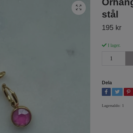
Örhänge
stål
195 kr
I lager.
Dela
Lagersaldo:
1