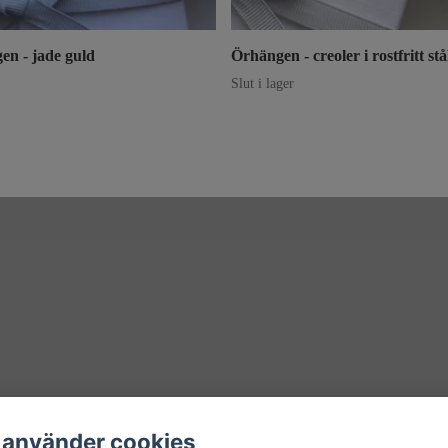
en - jade guld
Örhängen - creoler i rostfritt stå
Slut i lager
 använder cookies