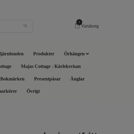
0
Varukorg
 Hjärnfonden
Produkter
Örhängen
ottage
Majas Cottage - Kärleksvisan
Bokmärken
Presentpåsar
Änglar
markörer
Övrigt