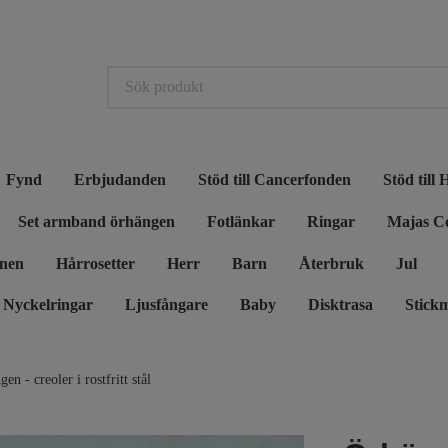
Fynd
Erbjudanden
Stöd till Cancerfonden
Stöd till
Set armband örhängen
Fotlänkar
Ringar
Majas C
nen
Hårrosetter
Herr
Barn
Återbruk
Jul
Nyckelringar
Ljusfångare
Baby
Disktrasa
Stick
n - creoler i rostfritt stål