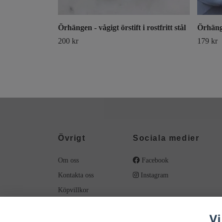
Örhängen - vågigt örstift i rostfritt stål
Örhäng
200 kr
179 kr
Övrigt
Sociala medier
Om oss
Facebook
Kontakta oss
Instagram
Köpvillkor
Material
Vi
Smyckesvård