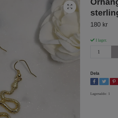
Örhäng
sterlin
180 kr
I lager.
Dela
Lagersaldo:
1