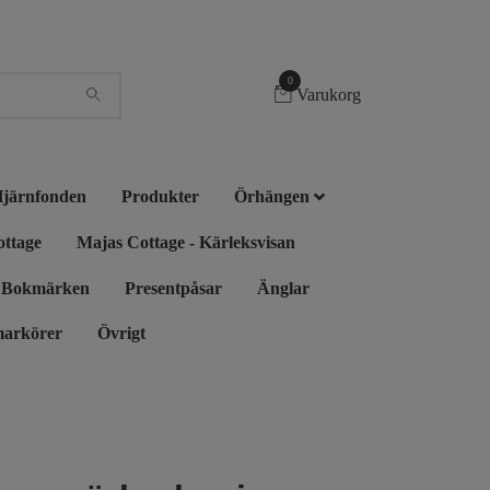
0
Varukorg
 Hjärnfonden
Produkter
Örhängen
ottage
Majas Cottage - Kärleksvisan
Bokmärken
Presentpåsar
Änglar
markörer
Övrigt