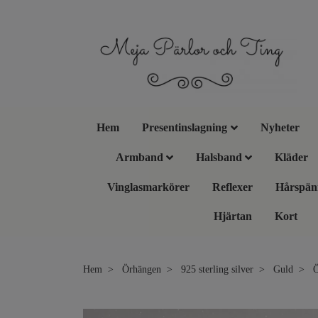
Hem
Presentinslagning
Nyheter
Armband
Halsband
Kläder
Vinglasmarkörer
Reflexer
Hårspän
Hjärtan
Kort
Hem
Örhängen
925 sterling silver
Guld
Ö