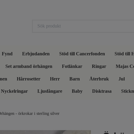
Fynd
Erbjudanden
Stöd till Cancerfonden
Stöd till
Set armband örhängen
Fotlänkar
Ringar
Majas C
nen
Hårrosetter
Herr
Barn
Återbruk
Jul
Nyckelringar
Ljusfångare
Baby
Disktrasa
Stick
rhängen - örkrokar i sterling silver