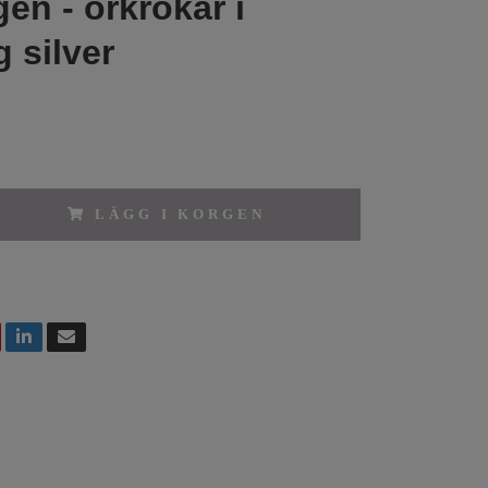
en - örkrokar i
g silver
LÄGG I KORGEN