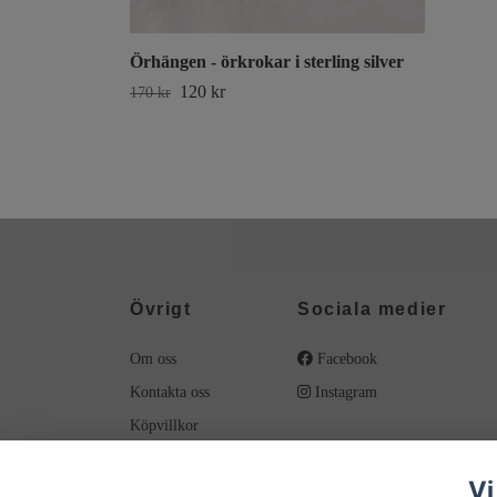
Örhängen - örkrokar i sterling silver
120 kr
170 kr
Övrigt
Sociala medier
Om oss
Facebook
Kontakta oss
Instagram
Köpvillkor
Material
Vi
Smyckesvård