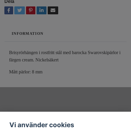
Dela
INFORMATION
Brisyrörhängen i rostfritt stål med barocka Swarovskipärlor i
färgen cream. Nickelsäkert
Mått pärlor: 8 mm
Övrigt
Vi använder cookies